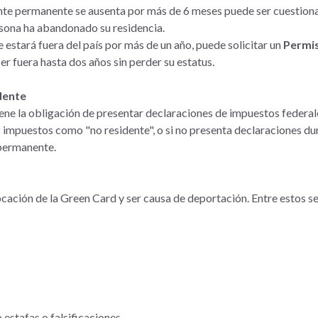
nte permanente se ausenta por más de 6 meses puede ser cuestionado
rsona ha abandonado su residencia.
e estará fuera del país por más de un año, puede solicitar un
Permis
 fuera hasta dos años sin perder su estatus.
dente
e la obligación de presentar declaraciones de impuestos federales 
s impuestos como "no residente", o si no presenta declaraciones d
permanente.
vocación de la Green Card y ser causa de deportación. Entre estos s
 estafas o falsificaciones