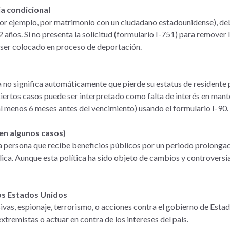
ia condicional
(por ejemplo, por matrimonio con un ciudadano estadounidense), de
2 años. Si no presenta la solicitud (formulario I-751) para remover
ser colocado en proceso de deportación.
no significa automáticamente que pierde su estatus de residente 
iertos casos puede ser interpretado como falta de interés en mante
 menos 6 meses antes del vencimiento) usando el formulario I-90.
(en algunos casos)
 una persona que recibe beneficios públicos por un periodo prolo
ica. Aunque esta política ha sido objeto de cambios y controversia
los Estados Unidos
sivas, espionaje, terrorismo, o acciones contra el gobierno de Esta
xtremistas o actuar en contra de los intereses del país.