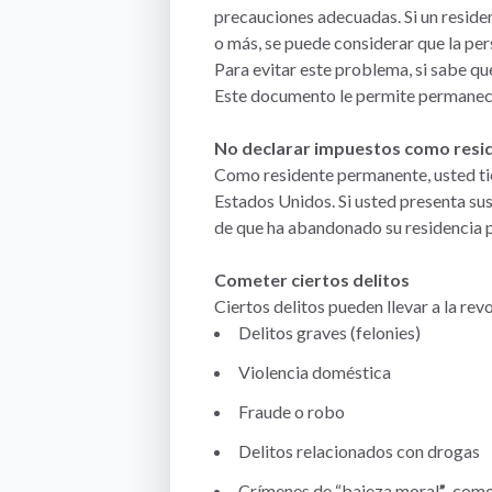
precauciones adecuadas. Si un reside
o más, se puede considerar que la pe
Para evitar este problema, si sabe qu
Este documento le permite permanecer
No declarar impuestos como resi
Como residente permanente, usted tien
Estados Unidos. Si usted presenta su
de que ha abandonado su residencia 
Cometer ciertos delitos
Ciertos delitos pueden llevar a la re
Delitos graves (felonies)
Violencia doméstica
Fraude o robo
Delitos relacionados con drogas
Crímenes de “bajeza moral
”
, como